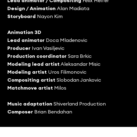
Lead animator / Compositing
Felix Helfer
Design / Animation
Alan Madiata
Storyboard
Nayon Kim
Animation 3D
Lead animator
Doca Mladenovic
Producer
Ivan Vasiljevic
Production coordinator
Sara Brkic
Modeling lead artist
Aleksandar Misic
Modeling artist
Uros Filimonovic
Compositing artist
Slobodan Jankovic
Matchmove artist
Milos
Music adaptation
Shiverland Production
Composer
Brian Bendahan