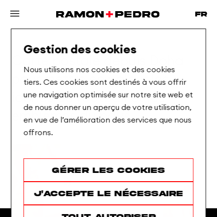
Gestion des cookies
Carte
postale
depuis
Doha
Nous utilisons nos cookies et des cookies
pour
mettre
en
valeur
les
tiers. Ces cookies sont destinés à vous offrir
une navigation optimisée sur notre site web et
icônes
du
football
et
les
de nous donner un aperçu de votre utilisation,
emblèmes
du
pays
en vue de l’amélioration des services que nous
offrons.
Gérer les cookies
J'accepte le nécessaire
Tout autoriser