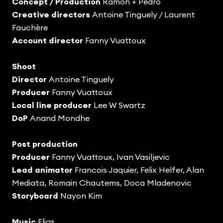
Concept / Production
Ramon + Pedro
Creative directors
Antoine Tinguely / Laurent
Fauchère
Account director
Fanny Vuattoux
Shoot
Director
Antoine Tinguely
Producer
Fanny Vuattoux
Local line producer
Lee W Swartz
DoP
Anand Mondhe
Post production
Producer
Fanny Vuattoux, Ivan Vasiljevic
Lead animator
Francois Jaquier, Felix Helfer, Alan
Mediata, Romain Chautems, Doca Mladenovic
Storyboard
Nayon Kim
Music
Elias