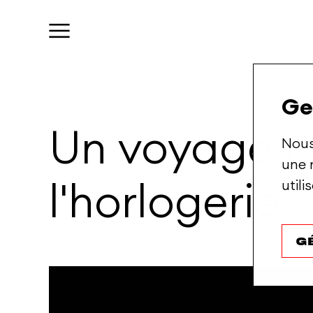
Ge
Un
voyage
c
Nous
une 
util
l'horlogerie
G