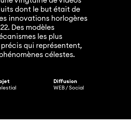
e une vingtaine de vidéos
uits dont le but était de
les innovations horlogères
022. Des modèles
canismes les plus
 précis qui représentent,
s phénomènes célestes.
ojet
Diffusion
lestial
WEB / Social