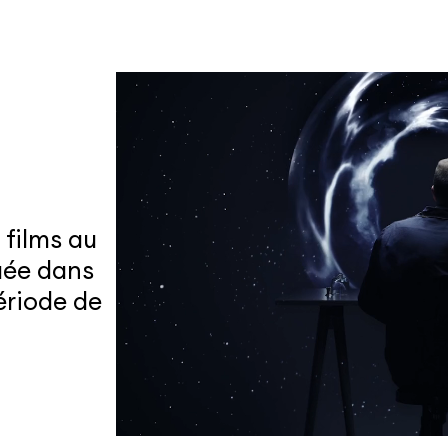
 films au
uée dans
période de