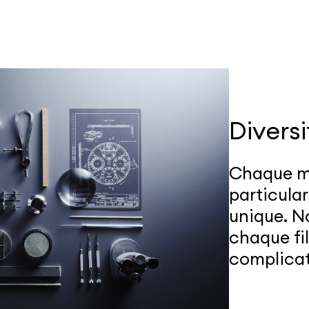
Diversi
Chaque mo
particulari
unique. N
chaque fi
complicat