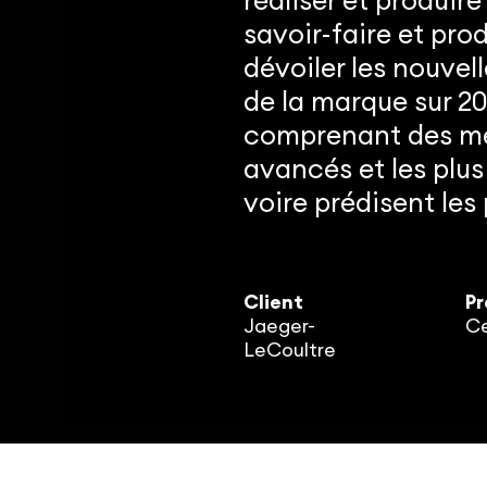
réaliser et produir
savoir-faire et prod
dévoiler les nouvel
de la marque sur 2
comprenant des mé
avancés et les plus
voire prédisent le
Client
Pr
Jaeger-
Ce
LeCoultre