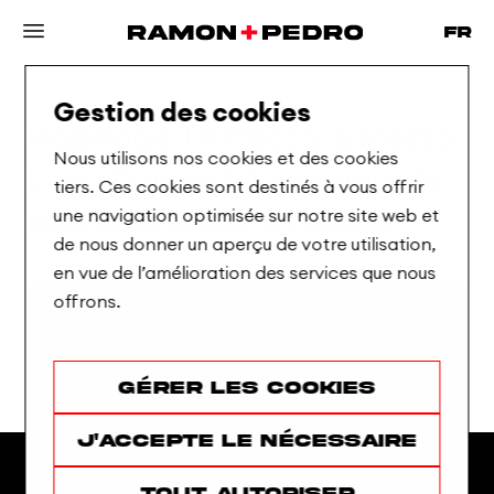
Gestion des cookies
Habillage
TV
Mezzo
&
Mezzo
Nous utilisons nos cookies et des cookies
Live
:
Donner
à
la
musique
la
tiers. Ces cookies sont destinés à vous offrir
une navigation optimisée sur notre site web et
plus
belle
place
à
l’image
de nous donner un aperçu de votre utilisation,
en vue de l’amélioration des services que nous
offrons.
Gérer les cookies
J'accepte le nécessaire
Tout autoriser