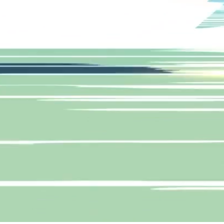
ct
Se connecter
Instagram
dpedro.com
Facebook
Vimeo
Design par R+P & Développement par
bebold