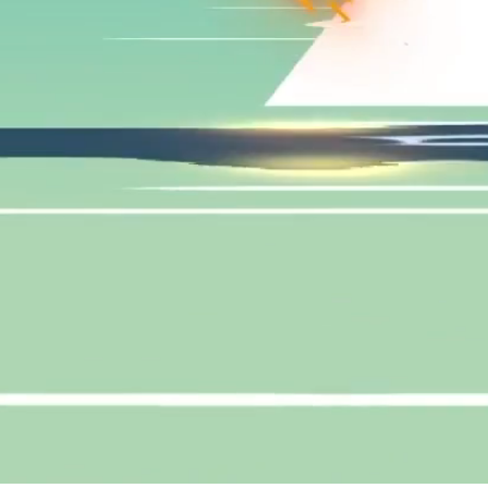
A
Ga
1
CH
© Copyright 2026