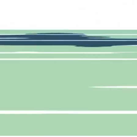
dresse
Entrer en conta
lerie Saint-François A
+41 21 922 95 11
003 Lausanne
hello@ramonan
 – Suisse