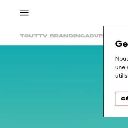
Regardez
ça
Tout
TV Branding
Advertisin
Ge
Nous
une 
util
G